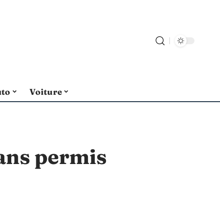
uto
Voiture
sans permis