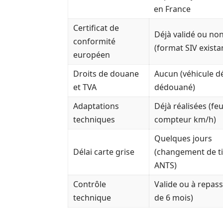
en France
Certificat de
Déjà validé ou no
conformité
(format SIV exista
européen
Droits de douane
Aucun (véhicule d
et TVA
dédouané)
Adaptations
Déjà réalisées (feu
techniques
compteur km/h)
Quelques jours
Délai carte grise
(changement de tit
ANTS)
Contrôle
Valide ou à repas
technique
de 6 mois)