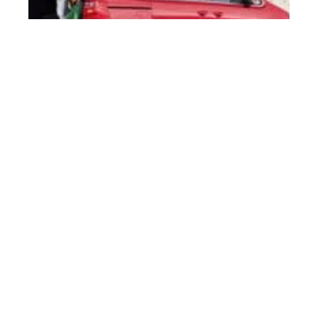
4 min read
Préparer son véhicule et son trajet pour partir
en vacance en sécurité
Contact
Mentions Légales
Sitemap
© 2025 | voiture-valk.fr