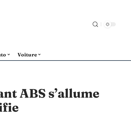
uto
Voiture
ant ABS s’allume
ifie