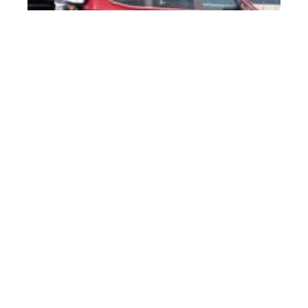
4 min read
Préparer son véhicule et son trajet pour partir
en vacance en sécurité
Contact
Mentions Légales
Sitemap
© 2025 | voiture-valk.fr