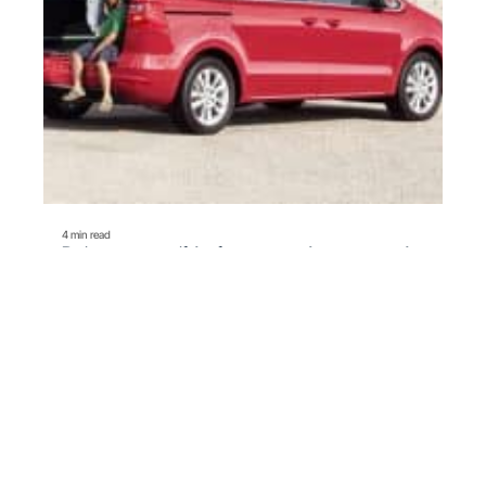
4 min read
Préparer son véhicule et son trajet pour partir
en vacance en sécurité
Contact
Mentions Légales
Sitemap
© 2025 | voiture-valk.fr