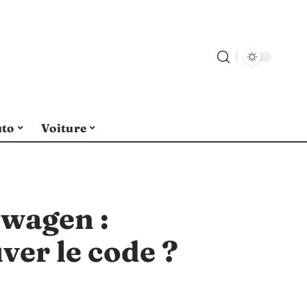
uto
Voiture
swagen :
er le code ?