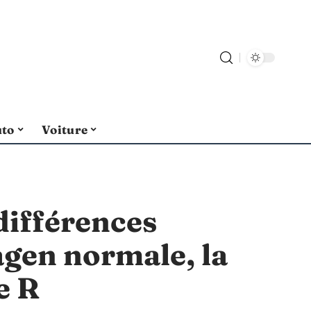
uto
Voiture
différences
agen normale, la
e R