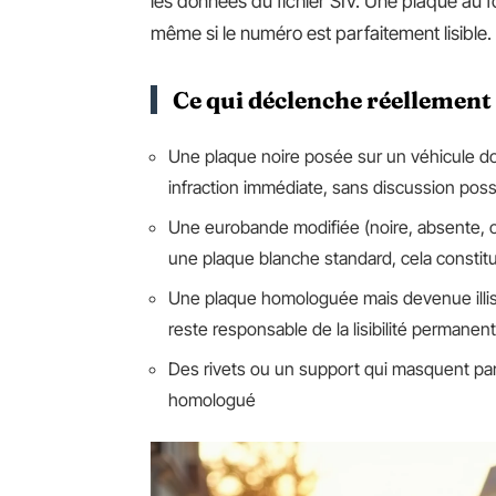
les données du fichier SIV. Une plaque au 
même si le numéro est parfaitement lisible.
Ce qui déclenche réellement 
Une plaque noire posée sur un véhicule dont
infraction immédiate, sans discussion poss
Une eurobande modifiée (noire, absente, 
une plaque blanche standard, cela constit
Une plaque homologuée mais devenue illisibl
reste responsable de la lisibilité permane
Des rivets ou un support qui masquent par
homologué